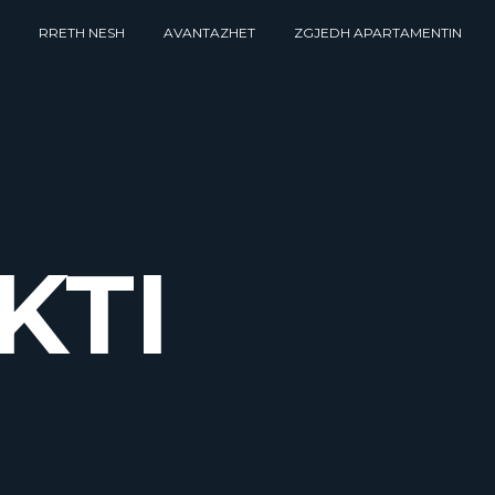
RRETH NESH
AVANTAZHET
ZGJEDH APARTAMENTIN
TI
KTI