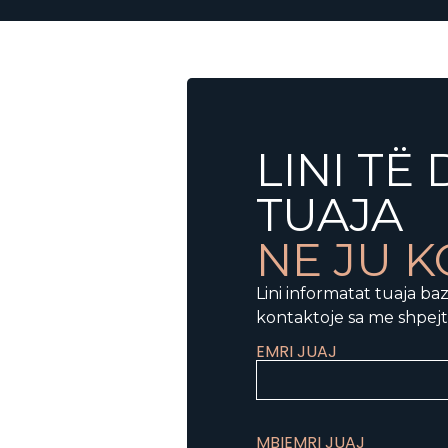
LINI TË
TUAJA
NE JU 
Lini informatat tuaja baz
kontaktoje sa me shpejt
EMRI JUAJ
MBIEMRI JUAJ