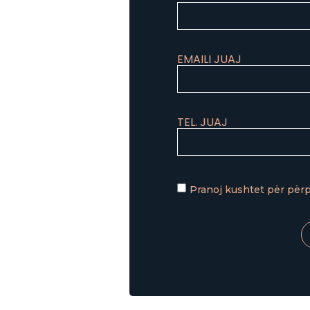
EMAILI JUAJ
TEL. JUAJ
Pranoj kushtet për për